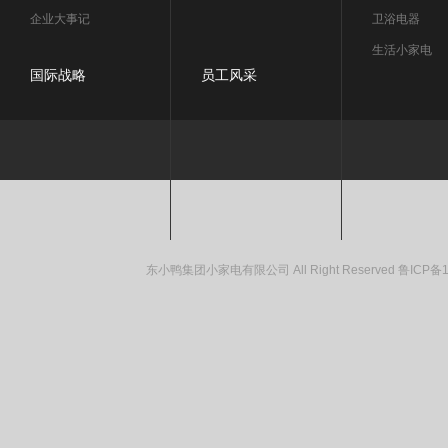
企业大事记
卫浴电器
生活小家电
国际战略
员工风采
东小鸭集团小家电有限公司 All Right Reserved
鲁ICP备1