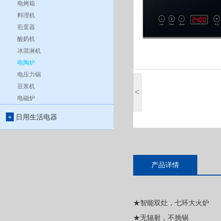
电烤箱
料理机
煎蛋器
酸奶机
冰淇淋机
电陶炉
电压力锅
豆浆机
<
电磁炉
+
日用生活电器
产品详情
★智能双灶，七环大火炉
★无辐射，不挑锅