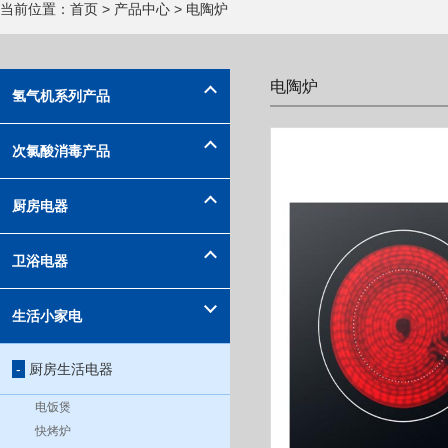
当前位置：
首页
>
产品中心
> 电陶炉
电陶炉
氢气机系列产品
次氯酸消毒产品
厨房电器
卫浴电器
生活小家电
-
厨房生活电器
电饭煲
快烤炉