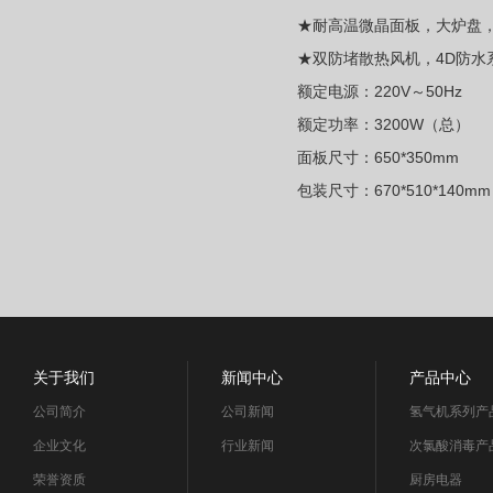
★耐高温微晶面板，大炉盘
★双防堵散热风机，4D防水
额定电源：220V～50Hz
额定功率：3200W（总）
面板尺寸：650*350mm
包装尺寸：670*510*140mm
关于我们
新闻中心
产品中心
公司简介
公司新闻
氢气机系列产
企业文化
行业新闻
次氯酸消毒产
荣誉资质
厨房电器